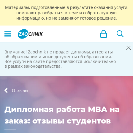
Материалы, подготовленные в результате оказания услуги,
помогают разобраться в теме и собрать нужную
информацию, но не заменяют готовое решение.
Внимание! Zaochnik не продает дипломы, аттестаты
Zaochnik
об образовании и иные документы об образовании.
Все услуги на сайте предоставляются исключительно
не продает
в рамках законодательства.
дипломы
Отзывы
Дипломная работа МВА на
заказ: отзывы студентов